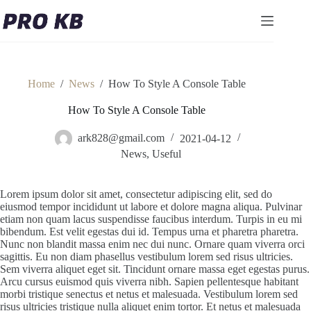
Skip
to
content
Home
/
News
/
How To Style A Console Table
How To Style A Console Table
ark828@gmail.com
2021-04-12
News
,
Useful
Lorem ipsum dolor sit amet, consectetur adipiscing elit, sed do
eiusmod tempor incididunt ut labore et dolore magna aliqua. Pulvinar
etiam non quam lacus suspendisse faucibus interdum. Turpis in eu mi
bibendum. Est velit egestas dui id. Tempus urna et pharetra pharetra.
Nunc non blandit massa enim nec dui nunc. Ornare quam viverra orci
sagittis. Eu non diam phasellus vestibulum lorem sed risus ultricies.
Sem viverra aliquet eget sit. Tincidunt ornare massa eget egestas purus.
Arcu cursus euismod quis viverra nibh. Sapien pellentesque habitant
morbi tristique senectus et netus et malesuada. Vestibulum lorem sed
risus ultricies tristique nulla aliquet enim tortor. Et netus et malesuada