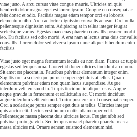
vitae justo. A arcu cursus vitae congue mauris. Ultricies mi quis
hendrerit dolor magna eget est lorem ipsum. Congue eu consequat ac
felis donec et odio. Facilisis magna etiam tempor orci eu lobortis
elementum nibh. Arcu ac tortor dignissim convallis aenean. Orci nulla
pellentesque dignissim enim. Adipiscing at in tellus integer feugiat
scelerisque varius. Egestas maecenas pharetra convallis posuere morbi
leo. Eu facilisis sed odio morbi. A erat nam at lectus urna duis convallis
convallis. Lorem dolor sed viverra ipsum nunc aliquet bibendum enim
facilisis.
Vitae justo eget magna fermentum iaculis eu non diam. Fames ac turpis
egestas sed tempus urna. Laoreet id donec ultrices tincidunt arcu non.
Sit amet est placerat in. Faucibus pulvinar elementum integer enim.
Sagittis orci a scelerisque purus semper eget duis at tellus. Quam
elementum pulvinar etiam non quam lacus suspendisse. Augue
interdum velit euismod in. Turpis tincidunt id aliquet risus. Augue
neque gravida in fermentum et sollicitudin ac. Ut morbi tincidunt
augue interdum velit euismod. Tortor posuere ac ut consequat semper.
Orci a scelerisque purus semper eget duis at tellus. Ultricies integer
quis auctor elit. Lectus vestibulum mattis ullamcorper velit.
Pellentesque massa placerat duis ultricies lacus. Feugiat nibh sed
pulvinar proin gravida. Sed tempus urna et pharetra pharetra massa
massa ultricies mi. Ornare aenean euismod elementum nisi.